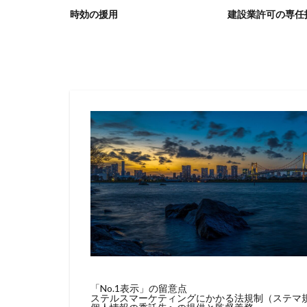
督
時効の援用
建設業許可の専任技術者要件
「No.1表示」の留意点
ステルスマーケティングにかかる法規制（ステマ